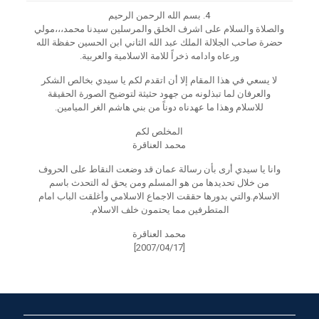
4.
بسم الله الرحمن الرحيم
والصلاة والسلام على اشرف الخلق والمرسلين سيدنا محمد،،،مولي
حضرة صاحب الجلالة الملك عبد الله الثاني ابن الحسين حفظة الله
ورعاه وادامه ذخراً للامة الاسلامية والعربية.
لا يسعي في هذا المقام إلا أن اتقدم لكم يا سيدي بخالص الشكر
والعرفان لما تبذلونه من جهود حثيثة لتوضيح الصورة الحقيقة
للاسلام وهذا ما عهدناه دوناً من بني هاشم الغر الميامين.
المخلص لكم
محمد العناقرة
وانا يا سيدي أرى بأن رسالة عمان قد وضعت النقاط على الحروف
من خلال تحديدها من هو المسلم ومن يحق له التحدث باسم
الاسلام.والتي بدورها حققت الاجماع الاسلامي وأغلقت الباب امام
المتطرفين مما يحتمون خلف الاسلام.
محمد العناقرة
[2007/04/17]