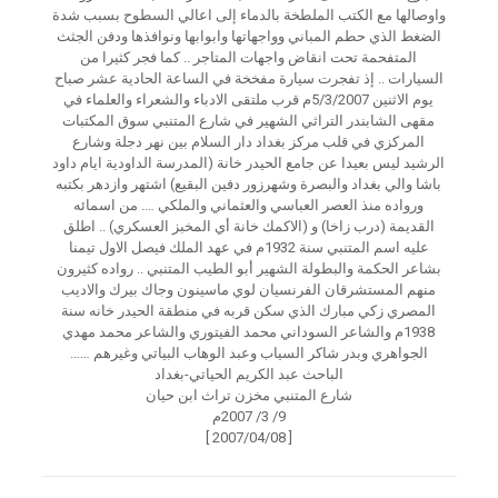
واوصالها مع الكتب الملطخة بالدماء إلى اعالي السطوح بسبب شدة
الضغط الذي حطم المباني وواجهاتها وابوابها ونوافذها ودفن الجثث
المتفحمة تحت انقاض واجهات المتاجر .. كما فجر كثيرا من
السيارات .. إذ تفجرت سيارة مفخخة في الساعة الحادية عشر صباح
يوم الاثنين 5/3/2007م قرب ملتقى الادباء والشعراء والعلماء في
مقهى الشابندر التراثي الشهير في شارع المتنبي سوق المكتبات
المركزي في قلب مركز بغداد دار السلام بين نهر دجلة وشارع
الرشيد ليس بعيدا عن جامع الحيدر خانة (المدرسة الداودية ايام داود
باشا والي بغداد والبصرة وشهرزور دفين البقيع) اشتهر وازدهر بكتبه
ورواده منذ العصر العباسي والعثماني والملكي …. من اسمائه
القديمة (درب زاخا) و (الاكمك خانة أي المخبز العسكري) .. اطلق
عليه اسم المتنبي سنة 1932م في عهد الملك فيصل الاول تيمنا
بشاعر الحكمة والبطولة الشهير أبو الطيب المتنبي .. رواده كثيرون
منهم المستشرقان الفرنسيان لوي ماسينون وجاك بيرك والاديب
المصري زكي مبارك الذي سكن قربه في منطقة الحيدر خانه سنة
1938م والشاعر السوداني محمد الفيتوري والشاعر محمد مهدي
الجواهري وبدر شاكر السياب وعبد الوهاب البياتي وغيرهم ……
الباحث عبد الكريم الحياتي-بغداد
شارع المتنبي مخزن تراث ابن حيان
9/ 3/ 2007م
[ 2007/04/08 ]