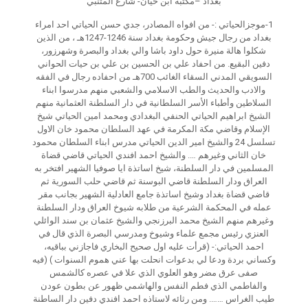
بغداد –مكتبة ابن حيان- شارع المتنبي
1-موجزالحياتي :- من افواه المصادر، جدي حسن الحياتي احد امراء
بغداد من رجال جيش وحكومة بغداد سنة 1246-1247هـ ، من الذين
شكلوا هالة منيرة حول داود باشا والي بغداد والبصرة وشهرزور،
دفين البقيع. من احفاد علي بن الحسين بن علي بن حيات الحواني
السويقي المدني السقاء الغائب 700هـ من احفاده رجال في الفقه
والادب والحديث والطب الاسلامي والشعبي منهم مدرسوا ابناء
السلاطين وأطباء الأسر السلطانية في دار السلطنة العثمانية منهم
الشيخ ابراهيم الحياتي الحنفي البغدادي ومحمد امين الحياتي شيخ
الإسلام وقاضي مكة المكرمة في عهد السلطان محمود خان الاول
تسلسل 24 والشيخ امير الدين الحياتي مدرس ابناء السلطان محمود
خان الثاني وغيرهم …. والشيخ احمد افندي الحياتي قاضي قضاة
المسلمين في دار السلطنة، شيخ اساتذة ايا صوفيا الشهير افتخر به
العراق ودار السلطنة قاضي البوسنة ثم قاضي حلب السورية ثم
قاضي قضاة بغداد وشيخ اساتذة جامع العادلية الشهير بجانب مقر
عمله في المحكمة الشرعية من طلابه شيوخ العراق ودار السلطنة
وغيرهم منهم الشيخ محمد البرزنجي والشيخ عثمان بن سند الوائلي
العنزي رئيس مجمع علماء وشيوخ ومدرسي البصرة الذي قال في
احمد الحياتي:- (قرأت عليه اول صحيح البخاري فاجازني بباقيه،
وكساني بردة ودعا لي بدعوات انحلت بها عني هموم السنوات ) (فيه
صفى عرق مضر وهو العلوي الذي علا في عصره كالشمس
والفاطمي الذي فطم النفس والهاشمي ظهور عن بطون عودن
طيب الغراس ……. ومن رثائه لاستاذه احمد افندي دفين دار الساطنة