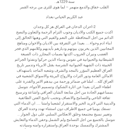
سنة 1229هـ .
القلب خفاق والدمع منهمر – لما هوى للثرى من برجه القمر
عبد الكريم الحياتي-بغداد
2-احزان الدخان في العراق هز كل وجدان
اكدت جميع الكتب والاديان وجوب التزام الرحمة والتعاون والنصح
الدائم من اجل المحافظة على النعم والقيم التي وهبها الخالق إلى
ابناء ادم وحواء….. بعيدا عن التفرقة بين الاديان والاخوان ومناهج
المجانيين الذين يخربون بيوتهم وديارهم بأيديهم وكلامهم الذي فجر
الغضب ونيران الحروب اكدتها بصمات المجازر ذات الصبغة
الشيطانية والحيوانية في نفوس ودماء الذين حركوا ونفذوا الجرائم
الخبيثة ذات الشهية الحيوانية الشرسة بقتل الابرياء وتدمير تاريخ
العراق العظيم المؤزر بالمجد والشرف وشعبه الماجد باستهداف
الاماكن العامة ودور التراث والارواح البريئة والاسواق الشعبية في
العراق كله…. املنا في ضمائر ورحمة من بيدهم الامر والقدرة على
اطفاء النيران بعيدا عن اثارة الشكوك وتسميم الأجواء، نتوسل
بمساعيهم الجادة من اجل متابعة الشان العراقي واشاعة وترسيخ
ثقافة التاخي والتسامح والانصاف وتجنب تأجيج الفتن الطائفية
والدينية التي لاتريد الخير والاستقرار لشعبنا وامتنا ….. ان الدماء التي
تسفك يوميا في جميع الاطراف دون استثناء تهدد وحدة العراق
وتغيير نسيج مجتمعة وخلق الانعكاس السلبي على دول الجوار …
نتوسل بالجميع من اجل التسامح ولم الشمل وحقن الدماء والتعايش
المشترك والتمسك بوحدة العراق واستقراره وامنه وسيادته