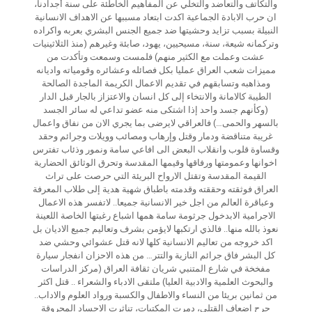
والتكاتف والتعاضد والتخلي عن المفاهيم الخاطئة على سنة أجدادنا،
ان حرب الابادة الجماعية اكدت ابتعاد مسببها عن الاهداف الانسانية
النبيلة بسبب تزايد وحشيتها ضد جميع الجنس البشري بعربه واكراده
وتركمانه شيعة، سنة، مسيحيين، يهود، صابئة وغيرهم (منذ الثلاثينيات
عشت وعملت مع الكثير منهم) فلمست وسمعت وتأكدت من
مميزات شعب العراق عمليا بكل فصائله وعشائره وقومياته واديانه
ومذاهبه وتسابقهم في تقديم الاعمال الكريمة الماجدة الصالحة
الطيبة كالامانة والانتخاء إلى كل انسان والاعتزاز بالجار قبل الدار
(وكأنهم جسد واحد إذا اشتكى منه عضو تداعي له سائر الجسد
بالسهر والحمى…) فالعراقي لايرضى بما يجري الان من نفاق واعمال
غريبة متناقضة ودمار وقتل وإرهاب ومصائب وويلات وجرائم وحقد
وقساوة قلوب وانقلاب البعض الى افاعي سامة ونمور وذئاب تفترس
اخوانها وعمومتها ورفاقها وقيمها المقدسة وتحرق الوثائق الحضارية
القيمة المقدسة وتقتل الارواح البريئة التي حرصت على تراث
العراق فوثقته وحققته وقدمته باطباق شهية هدية إلى طلاب المعرفة
وعباقرة العالم من اجل خير الانسانية جميعا.. لاتفسر هذه الاعمال
الاجرامية الابدخول جرثومة سامة همها اشباع رغبتها الخاصة اللعينة
نعوذ بالله منها.. فالذي ارتكبها لايؤمن بشرف وتعاليم جميع الاديان بل
اكد خروجه من تعاليم الانسانية كلها لانه قتل عشوائي وحشي ضد
كل البشر فاق جرائم النازية والتتر… من هذه الاحزان انفجار سيارة
مفخخة في شارع المتنبي شريان ثقافة العراق (مركز الدراسات
والبحوث العلمية والادبية العليا) ملتقى الادباء والشعراء .. قتل اكثر
من ثمانين بريئا من النساء والاطفال والكسبة ورواد العلوم والاداب..
جرح اضعاف القتلى، دمرت المكتبات، تناثرت الاجساد المحروقة