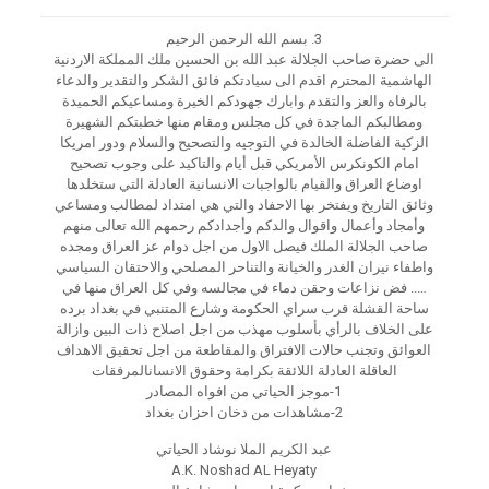
3.
بسم الله الرحمن الرحيم
الى حضرة صاحب الجلالة عبد الله بن الحسين ملك المملكة الاردنية
الهاشمية المحترم اقدم الى سيادتكم فائق الشكر والتقدير والدعاء
بالرفاه والعز والتقدم وابارك جهودكم الخيرة ومساعيكم الحميدة
ومطالبكم الماجدة في كل مجلس ومقام منها خطبتكم الشهيرة
الزكية الفاضلة الخالدة في التوجيه والتصحيح والسلام ودور امريكا
امام الكونكرس الأمريكي قبل أيام والتاكيد على وجوب تصحيح
اوضاع العراق والقيام بالواجبات الانسانية العادلة التي ستخلدها
وثائق التاريخ ويفتخر بها الاحفاد والتي هي امتداد لمطالب ومساعي
وأمجاد وأعمال واقوال والدكم وأجدادكم رحمهم الله تعالى منهم
صاحب الجلالة الملك فيصل الاول من اجل دوام عز العراق ومجده
واطفاء نيران الغدر والخيانة والتناحر المصلحي والاحتقان السياسي
….. فض نزاعات وحقن دماء في مجالسه وفي كل العراق منها في
ساحة القشلة قرب سراي الحكومة وشارع المتنبي في بغداد برده
على الخلاف بالرأي بأسلوب مهذب من اجل اصلاح ذات البين وازالة
العوائق وتجنب حالات الافتراق والمقاطعة من اجل تحقيق الاهداف
العاقلة العادلة اللائقة بكرامة وحقوق الانسانالمرفقات
1-موجز الحياتي من افواه المصادر
2-مشاهدات من دخان احزان بغداد
عبد الكريم الملا نوشاد الحياتي
A.K. Noshad AL Heyaty