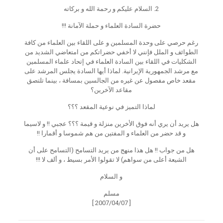
2.
السلام عليكم و رحمة الله و بركاته
حضرة السادة العلماء و حملة الآمانة !!!
رغم حرصي على وحدة المسلمين و على اللقاء بين العلماء من كافة
الطوائف و الملل فإنني لا أخفي حضراتكم من امتعاضي الشديد من
الشكليات في اللقاء بين السادة العلماء في إتحاد علماء المسلمين
مع مرشد الجمهورية الإيرانية. لماذا أيها السادة يجلس المرشد على
مقعد خاص مفصول عن غيره من الجالسين بمسافة ، بينما تلتصق
مقاعد الآخرين؟
لماذا التميز في نوعية المقعد ؟؟؟
هل يريد أن يري أنه فوق الأخرين منزلة و قيمة ؟؟؟ عجبي !! و لاسيما
و قد حضر من العلماء و المفتين من هم شموسا و أقمارا !!
هل من جواب !! هل هذا منهج من يريد التسامح (التسامح على أن
الشيعة أعلى من سواهم) لا تقولوا الأمر بسيط ، و ألف لا !!!
و السلام
مسلم
[ 2007/04/07 ]