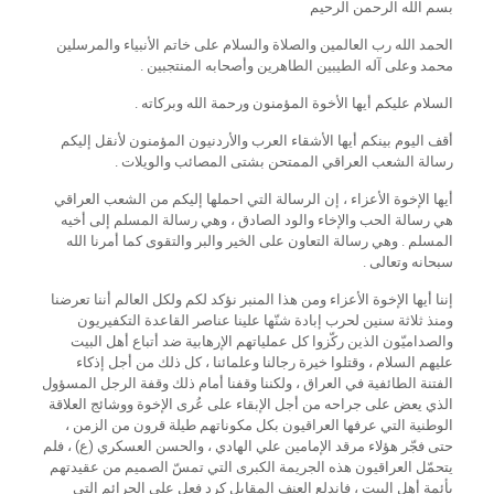
بسم الله الرحمن الرحيم
الحمد الله رب العالمين والصلاة والسلام على خاتم الأنبياء والمرسلين
محمد وعلى آله الطيبين الطاهرين وأصحابه المنتجبين .
السلام عليكم أيها الأخوة المؤمنون ورحمة الله وبركاته .
أقف اليوم بينكم أيها الأشقاء العرب والأردنيون المؤمنون لأنقل إليكم
رسالة الشعب العراقي الممتحن بشتى المصائب والويلات .
أيها الإخوة الأعزاء ، إن الرسالة التي احملها إليكم من الشعب العراقي
هي رسالة الحب والإخاء والود الصادق ، وهي رسالة المسلم إلى أخيه
المسلم . وهي رسالة التعاون على الخير والبر والتقوى كما أمرنا الله
سبحانه وتعالى .
إننا أيها الإخوة الأعزاء ومن هذا المنبر نؤكد لكم ولكل العالم أننا تعرضنا
ومنذ ثلاثة سنين لحرب إبادة شنّها علينا عناصر القاعدة التكفيريون
والصداميّون الذين ركّزوا كل عملياتهم الإرهابية ضد أتباع أهل البيت
عليهم السلام ، وقتلوا خيرة رجالنا وعلمائنا ، كل ذلك من أجل إذكاء
الفتنة الطائفية في العراق ، ولكننا وقفنا أمام ذلك وقفة الرجل المسؤول
الذي يعض على جراحه من أجل الإبقاء على عُرى الإخوة ووشائج العلاقة
الوطنية التي عرفها العراقيون بكل مكوناتهم طيلة قرون من الزمن ،
حتى فجّر هؤلاء مرقد الإمامين علي الهادي ، والحسن العسكري (ع) ، فلم
يتحمّل العراقيون هذه الجريمة الكبرى التي تمسّ الصميم من عقيدتهم
بأئمة أهل البيت ، فاندلع العنف المقابل كرد فعل على الجرائم التي