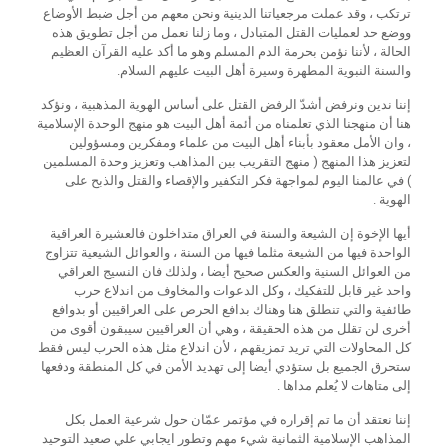
ترتكب ، وقد عملت مرجعياتنا الدينية ونحن معهم من أجل ضبط الأوضاع
ووضع حد لعمليات القتل المتبادل ، وما زلنا نعمل من أجل تطويق هذه
الحالة ، لأننا نؤمن بحرمة الدم المسلم وهو ما أكد عليه القرآن العظيم
والسنة النبوية المطهرة وسيرة أهل البيت عليهم السلام.
إننا ندين ونرفض أشدّ الرفض القتل على أساس الهوية المذهبية ، ونؤكد
هنا أن منهجنا الذي تعلمناه من أئمة أهل البيت هو منهج الوحدة الإسلامية
، وان الأمل معقود بأبناء أهل البيت من علماء ومفكرين ومسؤولين
لتعزيز هذا المنهج ( منهج التقريب بين المذاهب وتعزيز وحدة المسلمين
) في عالمنا اليوم لمواجهة فكر التكفير والإقصاء والقتل والذبح على
الهوية .
أيها الإخوة إن الشيعة والسنة في العراق متداخلون فالعشيرة العراقية
الواحدة فيها من الشيعة مثلما فيها من السنة ، والعوائل الشيعية تتزاوج
من العوائل السنية والعكس صحيح أيضا ، ولذلك فان النسيج العراقي
واحد غير قابل للتفكيك ، وكل الدعوات والمخاوف من اندلاع حرب
طائفية والتي تنطلق هنا وهناك بدافع الحرص على العراقيين أو بدوافع
أخرى لن تقلل من هذه الحقيقة ، وهي أن العراقيين سيبقون أقوى من
كل المحاولات التي تريد تمزيقهم ، لأن اندلاع مثل هذه الحرب ليس فقط
ستحرق الجميع بل ستؤدي أيضا إلى تهديد الأمن في كل المنطقة ودفعها
إلى متاهات لا يُعلم مداها .
إننا نعتقد أن ما تم إقراره في مؤتمر عمّان حول شرعية العمل بكل
المذاهب الإسلامية الثمانية شيء مهم وتطور ايجابي علي صعيد التوحيد