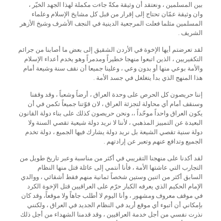
بين المسلمين ، ونعتقد أن وثيقة مكةّ جاءت مكملة لهذا الجهد الخيّر ،
وان وثيقة عمّان تحتاج إلى إقرار من قبل كل مشايخ الإسلام وعلماء
المسلمين مثلما فعلت المرجعية الدينية في النجف الأشرف وشيخ الأزهر
الشريف .
لقد تعرضتم أيها الإخوة في الأردن الشقيق إلى بعض ما أصابنا من جرائم
التكفيريين ، الذين اتبعوا منهجا خطيراً ومدمراً وهو يخدم أعداء الإسلام
والأمة بوعي منها أو بدون وعي ، وعلينا جميعا أن نقف سنة وشيعة أمام
هذا المنهج الذي بدأ يتغلغل في جسد الأمة .
إننا حريصون كل الحرص على وحدة العراق ، أرضاً وشعباً ، وقد وقفنا
وسنقف أمام أي محاولة لتجزئة العراق ، لان قوّتنا جميعاً تكمن في أن
يكون العراق واحداً موحّداً ،، ونحن حريصون كذلك على بناء دولة القانون
البعيدة عن التمييز المذهبي ، لأننا لا نريد دولة شيعية تقصي السنة ولا
دولة سنية تقصي الشيعة بل نريد دولة يشارك فيها الجميع ، دولة تخدم
الجميع وتدافع عنهم وتعبر عن إرادتهم .
لقد أكدنا على منهجنا التقريبي في أكثر من مناسبة وعبر تاريخ طويل من
التجارب التي عاشتها الأمة ، فأنا أنتمي إلى عائلة قتل منها النظام
السابق أكثر من اثنين وستين شخصاً ثمانية منهم فقط أشقائي ، ووالدي
الإمام الحكيم الذي يعرفه الكبار حرّم على العراقيين قتل الإخوة الكرد
في موقف معروف ومشهور ، وأنا اليوم لا أطلب جاهاً ولا موقعاً، وقد كان
بإمكاني أن أتبوء أي موقع أريد في النظام الجديد في العراق ، ولكنني
نذرت نفسي من أجل خدمة العراقيين ، وقد قدمنا الشهداء من أجل ذلك