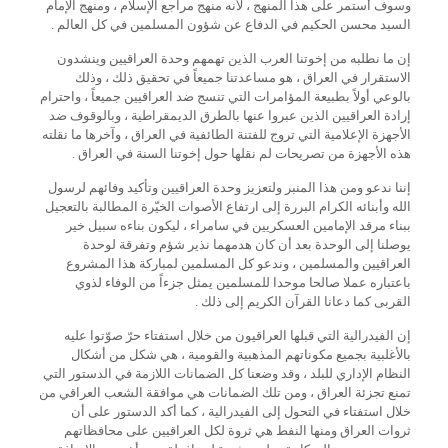
وسوف أستمر على هذا المنهج ، لأنه منهج مراجع الإسلام ، ومنهج الإمام
السيد محسن الحكيم في الدفاع عن شؤون المسلمين في كل العالم .
إن ما نطلبه من إخوتنا العرب الذين تهمهم وحدة العراقيين وينشدون
الاستقرار في العراق ، هو مساعدتنا جميعاً في تحقيق ذلك ، وذلك
بالوعي أولاً بطبيعة المؤامرات التي تنسج ضد العراقيين جميعاً ، واحترام
إرادة العراقيين الذين عبروا عنها بالطرق الديمقراطية ، وبالوقوف ضد
الأجهزة الإعلامية التي تروج للفتنة الطائفية في العراق ، وآخرها ما نقلته
هذه الأجهزة من تصريحات لم نقلها حول إخوتنا السنة في العراق .
إننا ندعو ومن هذا المنبر ولتعزيز وحدة العراقيين وتأكيد وفائهم لرسول
الله وأبنائه الكرام البررة إلى ارتفاع الأصوات الخيّرة المطالبة بالتعجيل
ببناء مرقد الإمامين العسكريين في سامراء ، ليكون بناءه سبيل خير
يوصلنا إلى الوحدة بعد أن كان هدمهما نذير شؤم وتفرقة لوحدة
العراقيين والمسلمين ، وندعو كل المسلمين لمباركة هذا المشروع
باعتباره عملا صالحا موحدا للمسلمين يمثل جزءاً من الوفاء لذوي
القربى كما دعانا القرآن الكريم إلى ذلك .
إن الفيدرالية التي قبلها العراقيون من خلال استفتاء حرّ صوّتوا عليه
بالأغلبية بجميع مكوناتهم المذهبية والقومية ، هي شكل من أشكال
النظام الإداري للبلد ، وقد وضعنا كل الضمانات اللازمة في الدستور التي
تمنع تجزئة العراق ، ومن تلك الضمانات هي موافقة الشعب العراقي من
خلال استفتاء في التحول إلى الفيدرالية ، كما أكد الدستور على أن
ثروات العراق ومنها النفط هي ثروة لكل العراقيين على محافظاتهم