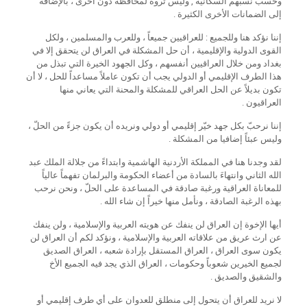
وحسب نسبهم السكانية , وليس ثروة لمحافظة دون أخرى ، بالإضافة
إلى الضمانات الأخرى الكثيرة .
إننا نؤكد هنا وللجميع : للعراقيين جميعاً ، وللعرب والمسلمين ، ولكل
القوى الدولية والإقليمية ، أن حل المشكلة في العراق لن يتحقق إلا في
بغداد ومن خلال العراقيين أنفسهم ، وكل الجهود الخيرة التي تبذل من
هذا الطرف الإقليمي أو الدولي يجب أن تكون عاملاً مساعداً للحل ، لا أن
تكون بديلاً عن الحل العراقي للمشكلة والمحنة التي يعاني منها
العراقيون .
إننا نرحبّ بكل جهد خيّر إقليمي أو دولي ونريده أن يكون جزءً من الحلّ ،
وليس عبئاً إضافيا من المشكلة .
لقد وجدنا هنا في المملكة الأردنية الهاشمية وابتداءً من جلالة الملك عبد
الله الثاني وانتهاءَ بالسادة من أعضاء الحكومة والبرلمان تفهماً عالياً
للمعاناة العراقية ورغبة صادقة في المساعدة على الحلّ ، ونحن نرحب
بهذه الرغبة الصادقة ، ونأمل منها خيراً إن شاء الله .
أيها الإخوة إن العراق لن ينفك عن هويته العربية والإسلامية ، ولن ينفك
عن ارث عريق من علاقاته العربية والإسلامية ، ونؤكد لكم أن العراق لن
يكون سوى العراق ، العراق المستقل بإرادة شعبه ، العراق الصديق
لجميع الخيرين شعوباً وحكومات ، العراق الذي يجد فيه الجميع الأخ
والشقيق والصديق .
لا نريد للعراق أن يتحول إلى منطلق للعدوان على أي طرف إقليمي أو